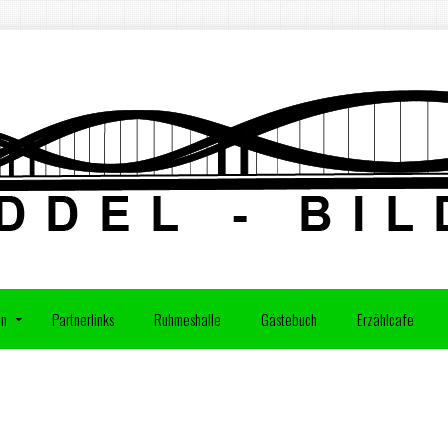
on
Partnerlinks
Ruhmeshalle
Gästebuch
Erzählcafe